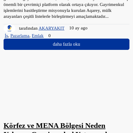
önemli bir çevrimiçi platform olarak ortaya çıkıyor. Gayrimenkul
işlemlerini basitleştirme misyonuyla kurulan Aqarey, mülk
arayanları çeşitli listelerle birleştirmeyi amaçlamaktadır...
tarafından
AKARYAKIT
10 ay ago
İş
,
Pazarlama
,
Emlak
0
daha fazla oku
Körfez ve MENA Bölgesi Neden