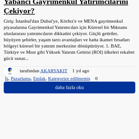
Yabancı Gayrimenkul Yatırımcılarını
Çekiyor?
Giriş: İstanbul'dan Dubai'ye, Körfez'e ve MENA gayrimenkul
piyasalarına Gayrimenkul Yatırımcıları için Küresel bir Mıknatıs
uluslararası yatırımcıların dikkatini çekiyor. Güçlü getiriler,
büyüyen şehirler, yaşam tarzı avantajları ve hatta ikamet fırsatları
bölgeyi küresel bir yatırım merkezine dönüştürüyor. 1. BAE,
Türkiye ve Mısır gibi Yüksek Yatırım Getirisi (ROI) ülkeleri rekabet
gücü sunar...
tarafından
AKARYAKIT
1 yıl ago
İş
,
Pazarlama
,
Emlak
,
Kategorize edilmemiş
0
daha fazla oku