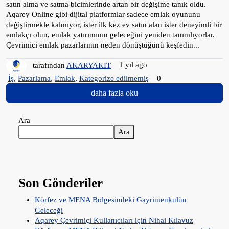
satın alma ve satma biçimlerinde artan bir değişime tanık oldu.
Aqarey Online gibi dijital platformlar sadece emlak oyununu
değiştirmekle kalmıyor, ister ilk kez ev satın alan ister deneyimli bir
emlakçı olun, emlak yatırımının geleceğini yeniden tanımlıyorlar.
Çevrimiçi emlak pazarlarının neden dönüştüğünü keşfedin...
tarafından
AKARYAKIT
1 yıl ago
İş
,
Pazarlama
,
Emlak
,
Kategorize edilmemiş
0
daha fazla oku
Ara
Ara
Son Gönderiler
Körfez ve MENA Bölgesindeki Gayrimenkulün
Geleceği
Aqarey Çevrimiçi Kullanıcıları için Nihai Kılavuz