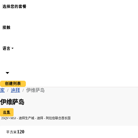
选择您的套餐
接触
语言
创建列表
家
迪拜
伊维萨岛
伊维萨岛
出售
25QV+M5J - 迪拜生产城 - 迪拜 - 阿拉伯联合酋长国
120
平方米